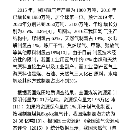
2015 年，我国氢气年产量为 1800 万吨，2018 年
已增长到1980万吨，居全球第一位。预计2019 年、
2020年分别达到2050万吨、2100万吨，年均 增长分
别为3.5%、4.8%[9] ，见图5。2016年我国氢 气生产
结构中，煤制氢占 62%，天然气制氢占 19%，水电
解制氢占 1%，炼厂干气、焦炉煤气、甲醇、弛放气
等其他原料制氢占18%[10] 。由于目前 制氢技术经
济性的限制，我国工业用氢气中约97% 由煤和天然
气原料直接生产以及工业副产，而工业 副产氢气上
游原料也是煤、石油、天然气三大化石 原料，水电
解及其他方式制氢占比不到3%。
根据我国煤田地质调查结果，全国煤炭资源累 计
探明储量为2.01万亿吨，资源保有量为1.95万亿 吨
[11] ；如果将资源保有量的 1% 用于煤气化制氢，
按照制氢煤耗8kg/kg氢气计，我国煤制氢潜力约为
24.38 亿吨[10] 。根据国土资源部 《全国油气资源动
态评价（2015）》统计数据显示，我国天然气（包