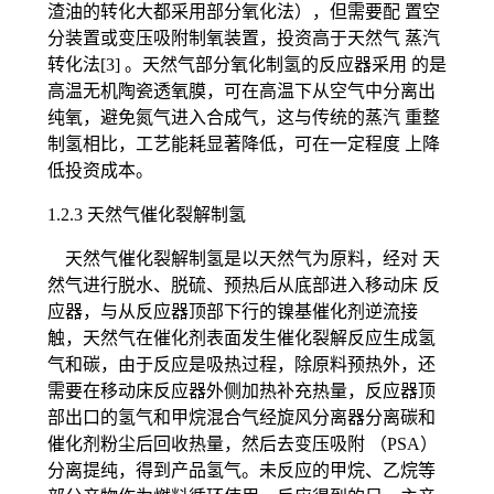
渣油的转化大都采用部分氧化法），但需要配 置空
分装置或变压吸附制氧装置，投资高于天然气 蒸汽
转化法[3] 。天然气部分氧化制氢的反应器采用 的是
高温无机陶瓷透氧膜，可在高温下从空气中分离出
纯氧，避免氮气进入合成气，这与传统的蒸汽 重整
制氢相比，工艺能耗显著降低，可在一定程度 上降
低投资成本。
1.2.3 天然气催化裂解制氢
天然气催化裂解制氢是以天然气为原料，经对 天
然气进行脱水、脱硫、预热后从底部进入移动床 反
应器，与从反应器顶部下行的镍基催化剂逆流接
触，天然气在催化剂表面发生催化裂解反应生成氢
气和碳，由于反应是吸热过程，除原料预热外，还
需要在移动床反应器外侧加热补充热量，反应器顶
部出口的氢气和甲烷混合气经旋风分离器分离碳和
催化剂粉尘后回收热量，然后去变压吸附 （PSA）
分离提纯，得到产品氢气。未反应的甲烷、乙烷等