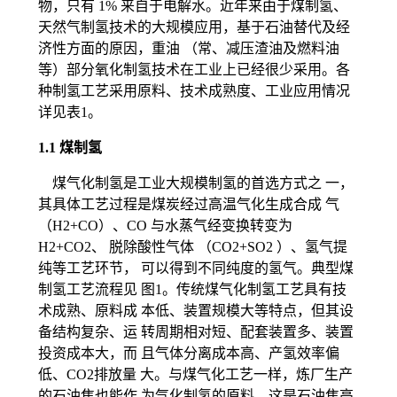
物，只有 1% 来自于电解水。近年来由于煤制氢、
天然气制氢技术的大规模应用，基于石油替代及经
济性方面的原因，重油 （常、减压渣油及燃料油
等）部分氧化制氢技术在工业上已经很少采用。各
种制氢工艺采用原料、技术成熟度、工业应用情况
详见表1。
1
.1 煤制氢
煤气化制氢是工业大规模制氢的首选方式之 一，
其具体工艺过程是煤炭经过高温气化生成合成 气
（H2+CO）、CO 与水蒸气经变换转变为
H2+CO2、 脱除酸性气体 （CO2+SO2 ）、氢气提
纯等工艺环节， 可以得到不同纯度的氢气。典型煤
制氢工艺流程见 图1。传统煤气化制氢工艺具有技
术成熟、原料成 本低、装置规模大等特点，但其设
备结构复杂、运 转周期相对短、配套装置多、装置
投资成本大，而 且气体分离成本高、产氢效率偏
低、CO2排放量 大。与煤气化工艺一样，炼厂生产
的石油焦也能作 为气化制氢的原料，这是石油焦高