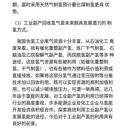
期，届时采用天然气制氢预计要比煤制氢更具 优
势。
（3）工业副产回收氢气是未来颇具发展潜力的 制
氢方式。
我国含氢工业尾气资源十分丰富，从石油化工 角
度来看，就有催化重整副产氢、炼厂干气制氢、 石
脑油及乙烷裂解气副产氢、丙烷脱氢副产氢等多 种
途径，这些氢气资源有些被利用（如催化重整制
氢、干气制氢），也有些被作为燃料低价值利用或
直接排放，如果将这部分氢气通过变压吸附等分离
技术加以回收利用，既可以实现资源的高附加值利
用，也可以减少碳排放压力，可谓一举两得。近几
年由于氢能的发展，对工业副产氢的利用已经得到
行业的高度重视，许多能源企业及化工企业与氢能
开发投资商积极合作，探索高效利用工业副产氢以
发展氢能的途径，今后对于工业副产氢的利用具有
良好的前景。