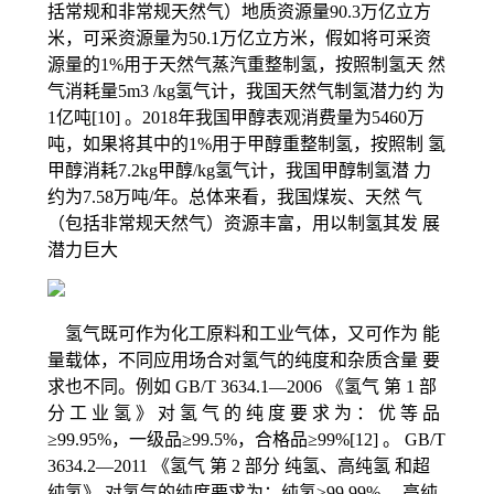
括常规和非常规天然气）地质资源量90.3万亿立方
米，可采资源量为50.1万亿立方米，假如将可采资
源量的1%用于天然气蒸汽重整制氢，按照制氢天 然
气消耗量5m3 /kg氢气计，我国天然气制氢潜力约 为
1亿吨[10] 。2018年我国甲醇表观消费量为5460万
吨，如果将其中的1%用于甲醇重整制氢，按照制 氢
甲醇消耗7.2kg甲醇/kg氢气计，我国甲醇制氢潜 力
约为7.58万吨/年。总体来看，我国煤炭、天然 气
（包括非常规天然气）资源丰富，用以制氢其发 展
潜力巨大
氢气既可作为化工原料和工业气体，又可作为 能
量载体，不同应用场合对氢气的纯度和杂质含量 要
求也不同。例如 GB/T 3634.1—2006 《氢气 第 1 部
分 工 业 氢 》 对 氢 气 的 纯 度 要 求 为 ： 优 等 品
≥99.95%，一级品≥99.5%，合格品≥99%[12] 。 GB/T
3634.2—2011 《氢气 第 2 部分 纯氢、高纯氢 和超
纯氢》 对氢气的纯度要求为：纯氢≥99.99%， 高纯