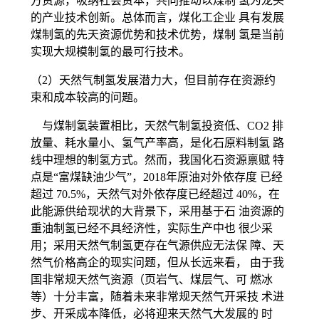
方资源，吸纳社会资本，共同推动以煤制 氢为龙头
的产业技术创新。总体而言，煤化工企业 具有发展
煤制氢的先天资源优势和技术优势，煤制 氢是当前
实现大规模制氢的最可行技术。
（2）天然气制氢发展潜力大，但目前存在资源约
束和成本较高的问题。
与煤制氢装置相比，天然气制氢投资低、CO2 排
放量、耗水量小、氢气产率高，是化石原料制氢 路
线中理想的制氢方式。然而，我国化石资源禀赋 特
点是“富煤缺油少气”，2018年原油对外依存度 已经
超过 70.5%，天然气对外依存度已经超过 40%，在
此能源供给现状的大背景下，采用基于石 油资源的
重油制氢已经不具经济性，实际生产中也 很少采
用；采用天然气制氢更存在气源供应无法保 障、天
然气价格高企的现实问题，但从长远来看， 由于我
国非常规天然气资源（页岩气、煤层气、可 燃冰
等）十分丰富，随着未来非常规天然气开采技 术进
步、开采成本降低，必将迎来天然气大发展的 时