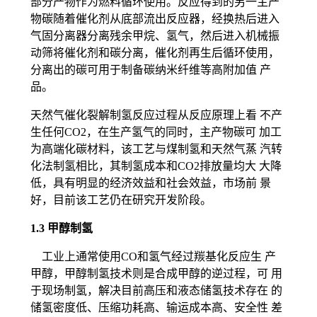
部分产物作为燃料循环使用。反应得到的另一主产
物碳随着催化剂从底部流出反应器，经换热后进入
气固分离器分离残余甲烷、氢气，然后进入机械振
动筛将催化剂和碳分离，催化剂再生后循环使用，
分离出的碳可用于制备碳纳米纤维等高附加值 产
品。
天然气催化裂解制氢反应过程从反应原理上看 不产
生任何CO2，在生产氢气的同时，主产物碳可 加工
为高端化碳材料，该工艺与煤制氢和天然气蒸 汽转
化法制氢相比，其制氢成本和CO2排放量均大 大降
低，具有明显的经济效益和社会效益，市场前 景
好，目前该工艺仍在研究开发阶段。
1.3 甲醇制氢
工业上通常使用CO和氢气经过羰基化反应生 产
甲醇，甲醇制氢技术则是合成甲醇的逆过程，可 用
于现场制氢，解决目前高压和液态储氢技术存在 的
储氢密度低、压缩功耗高、输运成本高、安全性 差