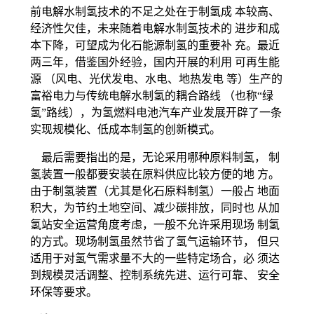
前电解水制氢技术的不足之处在于制氢成 本较高、
经济性欠佳，未来随着电解水制氢技术的 进步和成
本下降，可望成为化石能源制氢的重要补 充。最近
两三年，借鉴国外经验，国内开展的利用 可再生能
源 （风电、光伏发电、水电、地热发电 等）生产的
富裕电力与传统电解水制氢的耦合路线 （也称“绿
氢”路线），为氢燃料电池汽车产业发展开辟了一条
实现规模化、低成本制氢的创新模式。
最后需要指出的是，无论采用哪种原料制氢， 制
氢装置一般都要安装在原料供应比较方便的地 方。
由于制氢装置（尤其是化石原料制氢）一般占 地面
积大，为节约土地空间、减少碳排放，同时也 从加
氢站安全运营角度考虑，一般不允许采用现场 制氢
的方式。现场制氢虽然节省了氢气运输环节， 但只
适用于对氢气需求量不大的一些特定场合，必 须达
到规模灵活调整、控制系统先进、运行可靠、 安全
环保等要求。