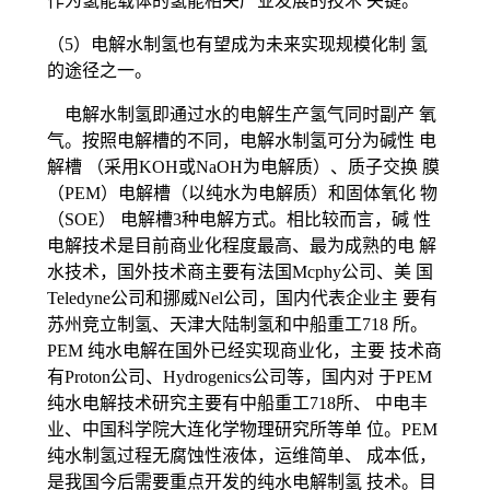
作为氢能载体的氢能相关产业发展的技术 关键。
（5）电解水制氢也有望成为未来实现规模化制 氢
的途径之一。
电解水制氢即通过水的电解生产氢气同时副产 氧
气。按照电解槽的不同，电解水制氢可分为碱性 电
解槽 （采用KOH或NaOH为电解质）、质子交换 膜
（PEM）电解槽（以纯水为电解质）和固体氧化 物
（SOE） 电解槽3种电解方式。相比较而言，碱 性
电解技术是目前商业化程度最高、最为成熟的电 解
水技术，国外技术商主要有法国Mcphy公司、美 国
Teledyne公司和挪威Nel公司，国内代表企业主 要有
苏州竞立制氢、天津大陆制氢和中船重工718 所。
PEM 纯水电解在国外已经实现商业化，主要 技术商
有Proton公司、Hydrogenics公司等，国内对 于PEM
纯水电解技术研究主要有中船重工718所、 中电丰
业、中国科学院大连化学物理研究所等单 位。PEM
纯水制氢过程无腐蚀性液体，运维简单、 成本低，
是我国今后需要重点开发的纯水电解制氢 技术。目