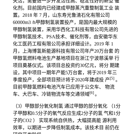
失活，需要进一步开发活性高、稳定性好的新型 催
化剂。目前国内已经建成甲醇蒸汽重整制氢工业 装
置。2018 年 7 月，山东寿光鲁清石化有限公司
60000m3 /h甲醇制氢装置投产，是国内最大规模的
甲醇制氢装置，采用华西化工科技有限公司先进的
甲醇制氢技术、PSA技术、催化剂等，由安徽华东
化工医药工程有限公司承担详细设计。2019 年 1
月，上海博氢新能源科技有限公司年产20万台套 的
甲醇氢燃料电池生产基地项目在浙江宁波慈溪举 行
项目奠基仪式。该项目总投资约30亿元，将分 期建
设，其中项目一期年产能5万台套，将于2019 年三
[5]
季度投产，全部项目预计将于2020年建成投 产
。
目前甲醇氢燃料电池汽车已应用于公交车、 物流
[6]
车、大巴车、冷链物流车等交通领域
。
（3）甲醇部分氧化制氢 通过甲醇的部分氧化 （1分
子甲醇和0.5分子的氧气反应生成2分子的氢 气和1分
子的CO2 ） 实现系统自供热，大幅提高能 源利用
效率，以期进一步降低制氢成本。该技术目 前仍在