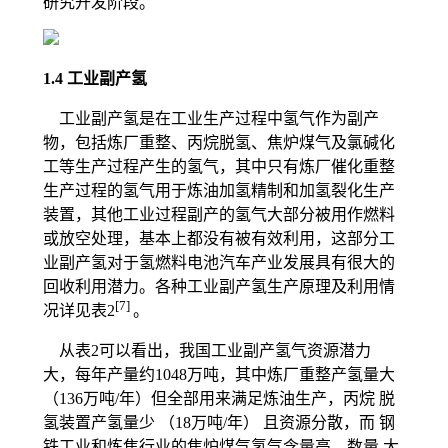
研究开发阶段。
1.4 工业副产氢
工业副产氢是在工业生产过程中氢气作为副产
物，包括炼厂重整、丙烷脱氢、焦炉煤气及氯碱化
工等生产过程产生的氢气，其中只有炼厂催化重整
生产过程的氢气用于炼油加氢精制和加氢裂化生产
装置，其他工业过程副产的氢气大部分被用作燃料
或放空处理，基本上都没有被有效利用，这部分工
业副产氢对于氢燃料电池汽车产业发展具有很大的
回收利用潜力。各种工业副产氢生产原理及利用情
[7]
况详见表2
。
从表2可以看出，我国工业副产氢气资源潜力
大，每年产量约1048万吨，其中炼厂重整产氢量大
（136万吨/年）但全部用来满足炼油生产，丙烷 脱
氢装置产氢量少 （18万吨/年） 且资源分散，而 钢
铁工业和炼焦行业的焦炉煤气氢气含量高、数量 大