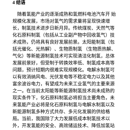
4 结语
随着氢能产业的逐渐成熟和氢燃料电池汽车开 始
规模化发展，市场对氢气的需求量将呈现快速增
长，制氢技术进步日新月异。传统煤炭、天然气等
化石原料制氢（包括从工业副产物中回收氢气）技
术成熟，仍将具有良好发展前景。太阳能制氢（包
括光催化、光热解）、生物质制氢 （生物质热解、
气化）等新能源制氢技术可实现清洁化制氢，总体
发展前景好，但受制于转换效率低、制氢成本高等
问题，预计短期内很难实现规模化。电解水制氢可
以有效消纳风电、光伏发电等不稳定电力以及其他
富余波谷电力，有望成为未来工业氢气的主要来源
之一。在当前太阳能等新能源制氢技术尚未成熟的
现实条件下，化石原料制氢必将担当主要角色，未
来氢能产业必将是化石原料制氢与电解水制氢以及
新能源制氢多种方式共存、多元化发展的供给格
局。当前，我国除了大力发展低成本制氢技术以
外，开发氢能的安全、高效储运技术、降低加氢站