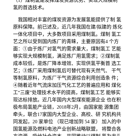
（1）煤制氢是发挥煤炭资源优势、实现大规模制
氢的首选技术。
我国相对丰富的煤炭资源为发展氢能提供了制 氢
原料保障。前已述及，近几年我国在建/拟建的 炼化
一体化项目中，大多数项目采用煤制氢。煤制 氢工
艺之所以受到国内炼厂的青睐，主要原因有4 个方
面：①由于炼厂对氢气的需求量大，煤制氢工 艺能
够实现大规模制氢，满足炼厂用氢需求；②煤制氢
成本较低，是炼厂降本增效、实现供氢平衡首 选工
艺；③炼厂采用煤制氢后可替代现有天然气、 干气
等制氢原料，为炼厂干气资源综合利用创造条 件；
④随着近年气流床加压气化工艺的普遍应用和 煤化
工“三废”处理技术水平的提高，煤制氢工艺 能够实
现达标排放。近几年国内大型煤炭能源企业 也在积
极布局氢能产业链，2018年2月，由国家能 源集团
牵头，联合17家国内大型企业、高校、研 究机构共
同发起，20 家单位 （现已增加到 54 家） 加入的中
国氢能源及燃料电池产业创新战略联盟， 将整合各