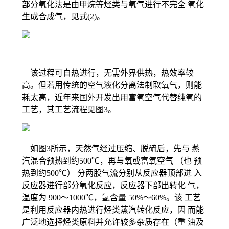
部分氧化法是由甲烷等烃类与氧气进行不完全 氧化
生成合成气，见式(2)。
该过程可自热进行，无需外界供热，热效率较
高。但若用传统的空气液化分离法制取氧气，则能
耗太高，近年来国外开发出用富氧空气代替纯氧的
工艺，其工艺流程见图3。
如图3所示，天然气经过压缩、脱硫后，先与 蒸
汽混合预热到约500℃，再与氧或富氧空气 （也 预
热到约500℃） 分两股气流分别从反应器顶部进 入
反应器进行部分氧化反应，反应器下部出转化 气，
温度为 900～1000℃，氢含量 50%～60%。该 工艺
是利用反应器内热进行烃类蒸汽转化反应，因 而能
广泛地选择烃类原料并允许较多杂质存在（重 油及