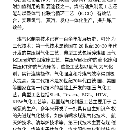
附加值利用的重 要途径之一。煤/石油焦制氢工艺还
能与煤整体气 化联合循环工艺 （IGCC） 有效结
合，实现氢气、 蒸汽、发电一体化生产，提升炼厂
效益。
煤气化制氢技术已有一百余年发展历史，可分 为
三代技术：第一代技术是德国在 20 世纪 20~30 年代
开发的常压煤气化工艺，典型工艺包括碎煤加 压气
化Lurgi炉的固定床工艺、常压Winkler炉的流 化床和
常压KT炉的气流床等，这些工艺都以氧气 为气化
剂，实行连续操作，气化强度和冷煤气效率得到极
大提高。第二代技术是20世纪70年代由德 国、美国
等国家在第一代技术的基础上开发的加压 气化工
艺，典型工艺包括Shell、Texaco、BGL、HTW、
KRW气化工艺等。我国煤气化制氢工艺主要用于 合
成氨的生产，多年来开发了一批具有自主知识产 权
的先进煤气化技术，如多喷嘴水煤浆气化技术、 航
天炉技术、清华炉技术等。第三代技术主要有煤 催
化气化、煤等离子体气化、煤太阳能气化和煤核 能