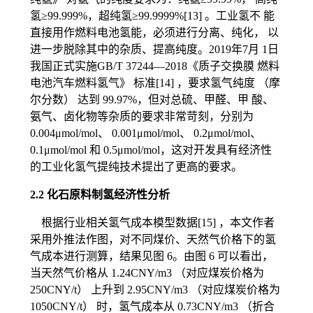
氢≥99.999%，超纯氢≥99.9999%[13] 。工业氢不 能
直接用作燃料电池氢能，必须进行分离、纯化， 以
进一步脱除其中的杂质、提高纯度。2019年7月 1日
我国正式实施GB/T 37244—2018《质子交换膜 燃料
电池汽车燃料氢气》 标准[14] ，要求氢气纯度 （摩
尔分数） 达到 99.97%，但对总硫、甲醛、甲 酸、
氨气、卤化物等杂质的要求非常苛刻，分别为
0.004μmol/mol、 0.001μmol/mol、 0.2μmol/mol、
0.1μmol/mol 和 0.5μmol/mol，这对开发具有经济性
的工业化氢气提纯技术提出了更高的要求。
2.2 化石原料制氢经济性分析
根据行业相关氢气成本模型数据[15] ，本文作者
采用外推法作图，对不同煤价、天然气价格下的氢
气成本进行测算，结果见图 6。由图 6 可以看出，
当天然气价格从 1.24CNY/m3 （对应煤炭价格为
250CNY/t） 上升到 2.95CNY/m3 （对应煤炭价格为
1050CNY/t） 时，氢气成本从 0.73CNY/m3 （折合