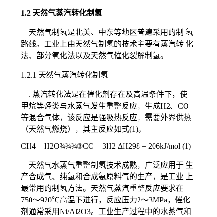
1.2 天然气蒸汽转化制氢
天然气制氢是北美、中东等地区普遍采用的制 氢
路线。工业上由天然气制氢的技术主要有蒸汽转 化
法、部分氧化法以及天然气催化裂解制氢。
1.2.1 天然气蒸汽转化制氢
. 蒸汽转化法是在催化剂存在及高温条件下，使
甲烷等烃类与水蒸气发生重整反应，生成H2、CO
等混合气体，该反应是强吸热反应，需要外界供热
（天然气燃烧），其主反应如式(1)。
CH4 + H2O¾¾¾®CO + 3H2 ΔH298 = 206kJ/mol (1)
天然气水蒸气重整制氢技术成熟，广泛应用于 生
产合成气、纯氢和合成氨原料气的生产，是工业 上
最常用的制氢方法。天然气蒸汽重整反应要求在
750～920℃高温下进行，反应压力2～3MPa，催化
剂通常采用Ni/Al2O3。工业生产过程中的水蒸气和