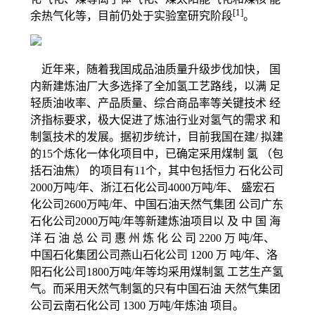
[1]
余热气化等，目前仍处于实验室研究阶段
。
近年来，随着我国成品油质量升级步伐加快， 国
内新建炼油厂大多选择了全加氢工艺路线，以满 足
轻质油收率、产品质量、综合商品率等关键技术 经
济指标要求，极大促进了炼油行业对氢气的需求 和
制氢技术的发展。据初步统计，目前我国在建/ 拟建
的15个炼化一体化项目中，已确定采用煤制 氢 （包
括石油焦） 的项目有11个，其中包括恒力 石化公司
2000万吨/年、浙江石化公司4000万吨/年、 盛宏石
化公司2600万吨/年、中国石油天然气集团 公司广东
石化公司2000万吨/年等新建炼油项目以 及 中 国 海
洋 石 油 总 公 司 惠 州 炼 化 公 司 2200 万 吨/年、
中国石化集团公司燕山石化公司 1200 万 吨/年、洛
阳石化公司1800万吨/年等均采用煤制氢 工艺生产氢
气。而采用天然气制氢的只有中国石油 天然气集团
公司云南石化公司 1300 万吨/年炼油 项目。