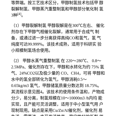
等弊端。按工艺技术区分，甲醇制氢技术包括甲 醇
裂解制氢、甲醇蒸汽重整制氢和甲醇部分氧化制 氢
[4]
3种
。
（1）甲醇裂解制氢 甲醇裂解是在300℃左右、 催化
剂存在下甲醇气相催化裂解，通常用于合成气 制
备，或通过进一步分离获得高纯CO和氢气，氢 气
纯度可达99.999%。该技术成熟，适用于科研实 验
小规模制氢场合使用。
（2） 甲醇水蒸气重整制氢 在 220～280℃、 0.8～
2.5MPa、催化剂存在下，甲醇和水转化为约 75% 氢
气、24%CO2以及极少量的 CO、CH4，可将 甲醇和
水中的氢全部转化为氢气，甲醇消耗0.5～
0.65kg/m3 氢气，甲醇储氢质量分数达到 18.75%。
其流程示意见图4。该技术的使用条件温和，产物成
分少，易分离，制氢规模在10～10000m3 /h内均 能
实现，且产能可灵活调整，适用于中小型氢气用 户
现制现用。缺点是采用Cu/Zn/Al催化剂，催化剂 易