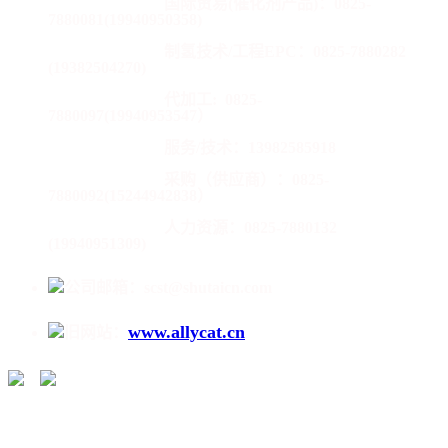
国际贸易(催化剂产品)：
0825-
7880081(19940950358)
制氢技术/工程EPC：0825-7880282
(19382504270)
代加工:
0825-
7880097(19940953547）
服务/技术：13982585918
采购（供应商）：0825-
7880092(15244942838）
人力资源：0825-7880132
(19940951309)
公司邮箱：scst@shutaicn.com
www.allycat.cn
旧网站：
/