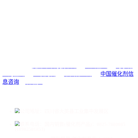
氮肥与甲醇技术网
海川在线
蜀泰化
友情链接：
工淘宝网
亚联高科
中国化工网
中国催化剂信
息咨询
中国成达
公司地址：四川省大英县工业集中发展区
联系电话：
国内销售(催化剂产品)：0825-7880085
(18982501853)