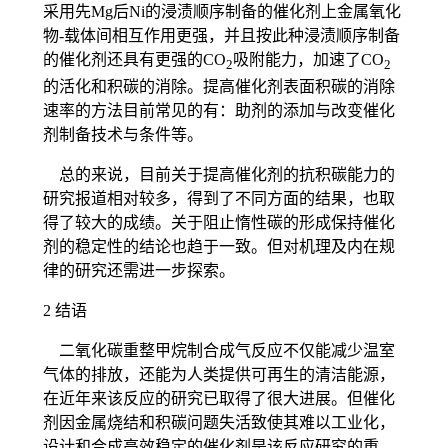
采用先Mg后Ni的浸渍顺序制备的催化剂上金属氧化
物-载体间相互作用更强，并且按此种浸渍顺序制备
的催化剂还具有更强的CO
吸附能力，加速了CO
2
2
的活化和积碳的消除。提高催化剂表面积碳的消除
速率的方法目前常见的有：助剂的添加与改变催化
剂制备技术与条件等。
总的来说，目前关于提高催化剂的抗积碳能力的
研究报道相对较多，得到了不同方面的结果，也取
得了较大的成绩。关于阻止惰性碳的形成保持催化
剂的稳定性的结论也趋于一致。但对机理及内在规
律的研究还需进一步探索。
2 结语
二氧化碳重整甲烷制合成气反应不仅能减少温室
气体的排放，还能为人类提供可再生的清洁能源，
在近年来该反应的研究已取得了很大进展。但催化
剂因金属烧结和积碳问题失活致使其难以工业化，
设计和合成高效稳定的催化剂是该反应研究的重