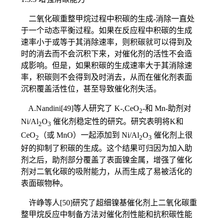
二氧化碳重整甲烷过程中积碳的生成-消除一直处
于一个动态平衡过程。如果在反应程中积碳的生成
速率小于或等于其消除速率，则积碳就可以得到及
时的消去而不会沉积下来，对催化剂的活性不会造
成影响。但是，如果积碳的生成速率大于其消除速
率，积碳则不会得到及时消去，从而在催化剂表面
沉积覆盖活性位，甚至导致催化剂失活。
A.Nandini[49]等人研究了 K-,CeO
-和 Mn-助剂对
2
Ni/Al
O
催化剂稳定性的研究。研究表明将K和
2
3
CeO
（或 MnO）一起添加到 Ni/Al
O
催化剂上很
2
2
3
好的抑制了积碳的生成。这个结果可归因为加入助
剂之后，助剂部分覆盖了表面镍金属，增强了催化
剂对二氧化碳的吸附能力，从而生成了易被活化的
表面碳物种。
许峥等人[50]研究了超细镍基催化剂上二氧化碳重
整甲烷反应中制备方法对催化剂性能和抗积碳性能