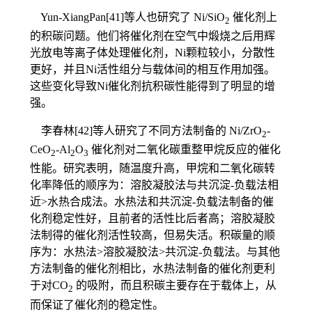
Yun-XiangPan[41]等人也研究了 Ni/SiO
催化剂上
2
的积碳问题。他们将催化剂在空气中煅烧之后用辉
光放电等离子体处理催化剂，Ni颗粒较小，分散性
更好，并且Ni活性组分与载体间的相互作用加强。
这些变化导致Ni催化剂抗积碳性能得到了明显的增
强。
李春林[42]等人研究了不同方法制备的 Ni/ZrO
-
2
CeO
-Al
O
催化剂对二氧化碳重整甲烷反应的催化
2
2
3
性能。研究表明，随温度升高，甲烷和二氧化碳转
化率降低的顺序为：溶胶凝胶法与共沉淀-负载法相
近>水热合成法。水热法和共沉淀-负载法制备的催
化剂稳定性好，且前者的活性比后者高；溶胶凝胶
法制得的催化剂活性较高，但易失活。积碳量的顺
序为：水热法>溶胶凝胶法>共沉淀-负载法。与其他
方法制备的催化剂相比，水热法制备的催化剂更利
于对CO
的吸附，而且积碳主要存在于载体上，从
2
而保证了催化剂的稳定性。