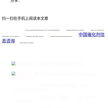
分享：
扫一扫在手机上阅读本文章
氮肥与甲醇技术网
海川在线
蜀泰化
友情链接：
工淘宝网
亚联高科
中国化工网
中国催化剂信
息咨询
中国成达
公司地址：四川省大英县工业集中发展区
联系电话：
国内销售(催化剂产品)：0825-7880085
(18982501853)
国际贸易(催化剂产品)：
0825-
7880081(19940950358)
制氢技术/工程EPC：0825-7880282
(19382504270)