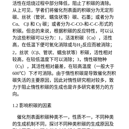
活性在焙烧过程中部分降低，阻止了积碳的清除。
从上可见，学者们将催化剂表面的积碳分为无定形
碳、丝状（管状、蠕虫状等）碳、石墨；或者分为
Cα、 Cβ 和 Cγ 碳；或者分为-C-CO-和-C-C-形式的
积碳。但总的来说，根据积碳的反应特性，可以认
为这些积碳可以分为：1，活泼积碳（Cα），活性
高，在低温下便可氧化消除或与H
反应而被消除；
2
2，丝状（Cβ、管状、蠕虫状等）积碳，活性相对
较高，在较低温度下可以消除；3，惰性碳物种
（Cγ），其活性相对最差，在较高温度（一般大于
600℃）下才可消除。由于惰性积碳是导致催化剂积
碳失活的主要原因，因此对惰性研究相对较多，致
力于阻止惰性积碳的生成也是许多研究者努力的方
向。
1.2 影响积碳的因素
催化剂表面积碳种类不一，性质不一，不同种类
的生成机制不同，探讨不同种类积碳的生成原因及