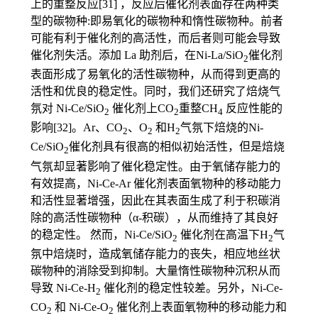
上的重整反应[31] ，反应后催化剂表面存在两种类
型的碳物种:即易氧化的碳物种和惰性碳物种。前者
可能有利于催化剂的高活性，而后者则可能会导致
催化剂失活。添加 La 助剂后，在Ni-La/SiO
催化剂
2
表面形成了易氧化的活性碳物种，从而得到更高的
活性和优良的稳定性。同时，我们还研究了焙烧气
氛对 Ni-Ce/SiO
催化剂上CO
重整CH
反应性能的
2
2
4
影响[32]。Ar、CO
、O
和H
气氛下焙烧的Ni-
2
2
2
Ce/SiO
催化剂具有很高的相似初始活性，但是焙烧
2
气氛却显著影响了催化稳定性。由于氧储存能力的
有效提高，Ni-Ce-Ar 催化剂表面氧物种的移动能力
和活性显著增强，因此在其表面生成了利于积碳消
除的高活性碳物种（α-积碳），从而维持了其良好
的稳定性。 然而，Ni-Ce/SiO
催化剂在高温下H
气
2
2
氛中焙烧时，造成氧储存能力的丧失，相应地丝状
碳物种的消除受到抑制。大量惰性碳物种沉积从而
导致 Ni-Ce-H
催化剂的稳定性较差。另外，Ni-Ce-
2
CO
和 Ni-Ce-O
催化剂上表面氧物种的移动能力和
2
2