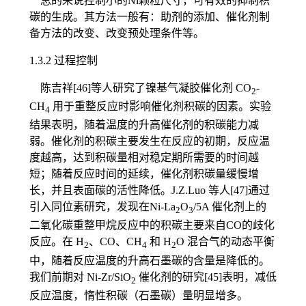
总的来说控制小的Ni颗粒尺寸，可有效的抑制积
碳的生成。其方法一般有：助剂的添加、催化剂制
备方法的改变、改变预处理条件等。
1.3.2 过程控制
陈吉祥[46]等人研究了镍基气凝胶催化剂 CO
-
2
CH
用于重整反应时影响催化剂积碳的因素。实验
4
结果表明，随着温度的升高催化剂的积碳能力减
弱。催化剂的积碳主要发生在反应的初期，反应温
度越高，达到积碳量相对稳定期所需要的时间越
短；随着反应时间的延续，催化剂积碳量缓慢增
长，并且表面碳的活性降低。J.Z.Luo 等人[47]通过
引入同位素研究，发现在Ni-La
O
/5A 催化剂上的
2
3
二氧化碳重整甲烷反应中的积碳主要来自CO的歧化
反应。在 H
、CO、CH
和 H
O 混合气的动态平衡
2
4
2
中，随着反应温度的升高石墨碳的含量是降低的。
我们前期对 Ni-Zr/SiO
催化剂的研究[45]表明，减低
2
反应温度，惰性积碳（石墨碳）量明显增多。