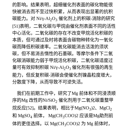
的影响。结果表明，超细催化剂表面的碳化物能很
快被消去而不至过快积累，从而表现出显著的抗积
碳能力。对 Ni/γ-Al
O
催化剂上的积碳-消除的研究
2
3
[51]表明，二氧化碳与甲烷由催化剂表面不同的活性
中心活化，二氧化碳的存在不改变甲烷活化积碳的
本质，但可通过及时将表面含碳物种转化为一氧化
碳而降低积碳速率。二氧化碳能消去活泼的须状
碳，但不易消去惰性的石墨碳。等摩尔条件下二氧
化碳消碳能力弱于甲烷活化积碳，二氧化碳适度过
量可有效抑制积碳 Ni/γ-Al
O
催化剂有很强的再生
2
3
能力，但反复积碳-消碳会使催化剂镍晶粒度增大，
分散度下降，从而导致不可逆失活。
我们在前期工作中，研究了Mg 前体和不同浸渍顺
序的Mg 改性的Ni/SiO
催化剂用于二氧化碳重整甲
2
烷反应[52]。结果表明，相比于Mg(NO
)2、MgCl
3
2
和 MgSO
前体， Mg(CH
COO)2 应该是Mg助剂前
4
3
体的更佳选择。以 Mg(CH
COO)2 为 Mg 前体时，
3