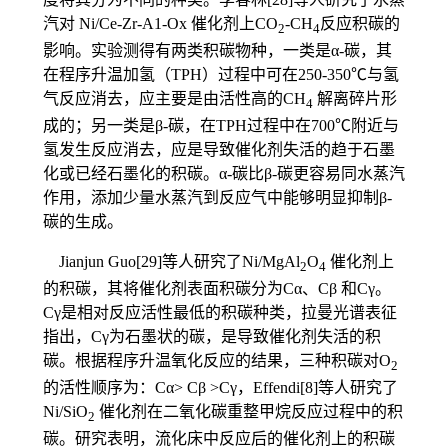
汽对 Ni/Ce-Zr-A1-Ox 催化剂上CO
-CH
反应积碳的
2
4
影响。实验测得有两类积碳物种，一类是α-碳，其
在程序升温加氢（TPH）过程中可在250-350℃与氢
气反应消去，应主要是由活性高的CH
解离碎片形
4
成的；另一类是β-碳，在TPH过程中在700℃附近与
氢发生反应消去，应是导致催化剂失活的趋于石墨
化或已经石墨化的积碳。α-碳比β-碳更容易同水蒸汽
作用，添加少量水蒸汽到反应气中能够明显抑制β-
碳的生成。
Jianjun Guo[29]等人研究了Ni/MgAl
O
催化剂上
2
4
的积碳，其将催化剂表面积碳分为Cα、Cβ 和Cγ。
Cγ是相对反应活性最低的积碳种类，拉曼光谱表征
指出，Cγ为石墨状的碳，是导致催化剂失活的积
碳。根据程序升温氧化反应的结果，三种积碳对O
2
的活性顺序为：Cα> Cβ >Cγ，Effendi[8]等人研究了
Ni/SiO
催化剂在二氧化碳重整甲烷反应过程中的积
2
碳。研究表明，流化床中反应后的催化剂上的积碳