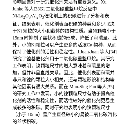
影响因素对于研究催化剂失活有重要意义。Xu
Junke 等人[33]对二氧化碳重整甲烷反应中
Ni/La
O
/Al
O
催化剂上的积碳进行了分析和表
2
3
2
3
征，结果表明，催化剂表面积碳的种类和多少取决
于Ni 颗粒的大小和载体的结构性质。当Ni颗粒小于
15nm 时抑制了丝状积碳的形成，降低了积碳量。此
外，小的Ni颗粒可以产生更多的活泼Cα 物种，从而
保持了催化剂的活性和稳定性。J.Juan-Juan 等人[34]
研究了镍基催化剂用于二氧化碳重整甲烷。其研究
工作表明，镍颗粒尺寸的增大意味着积碳量的增
加，但并非呈直线关系。因此，催化剂表面积碳并
非只和镍的颗粒大小相关，还与颗粒形貌和结构等
其他因素有很大关系。而在 Mun-Sing Fan 等人[35]
的研究工作中发现，小的镍颗粒尺寸有助于提高催
化剂的活性和稳定性，而活性较好的催化剂更易生
成较多的积碳。同时研究也表明小的镍颗粒尺寸
（小于 10nm）易产生直径较小的易被二氧化碳汽化
的丝状积碳。