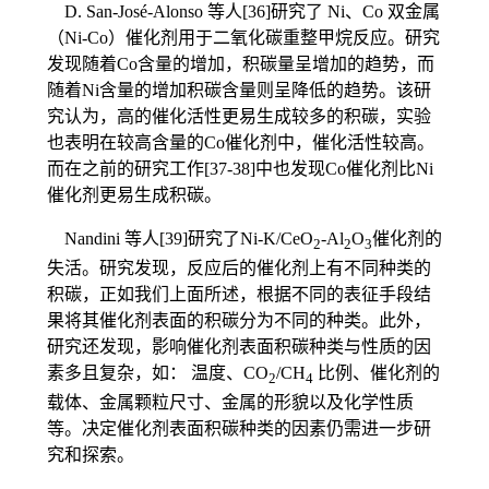
D. San-José-Alonso 等人[36]研究了 Ni、Co 双金属
（Ni-Co）催化剂用于二氧化碳重整甲烷反应。研究
发现随着Co含量的增加，积碳量呈增加的趋势，而
随着Ni含量的增加积碳含量则呈降低的趋势。该研
究认为，高的催化活性更易生成较多的积碳，实验
也表明在较高含量的Co催化剂中，催化活性较高。
而在之前的研究工作[37-38]中也发现Co催化剂比Ni
催化剂更易生成积碳。
Nandini 等人[39]研究了Ni-K/CeO
-Al
O
催化剂的
2
2
3
失活。研究发现，反应后的催化剂上有不同种类的
积碳，正如我们上面所述，根据不同的表征手段结
果将其催化剂表面的积碳分为不同的种类。此外，
研究还发现，影响催化剂表面积碳种类与性质的因
素多且复杂，如： 温度、CO
/CH
比例、催化剂的
2
4
载体、金属颗粒尺寸、金属的形貌以及化学性质
等。决定催化剂表面积碳种类的因素仍需进一步研
究和探索。