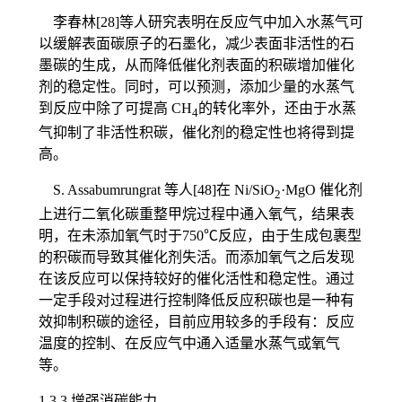
李春林[28]等人研究表明在反应气中加入水蒸气可
以缓解表面碳原子的石墨化，减少表面非活性的石
墨碳的生成，从而降低催化剂表面的积碳增加催化
剂的稳定性。同时，可以预测，添加少量的水蒸气
到反应中除了可提高 CH
的转化率外，还由于水蒸
4
气抑制了非活性积碳，催化剂的稳定性也将得到提
高。
S. Assabumrungrat 等人[48]在 Ni/SiO
·MgO 催化剂
2
上进行二氧化碳重整甲烷过程中通入氧气，结果表
明，在未添加氧气时于750℃反应，由于生成包裹型
的积碳而导致其催化剂失活。而添加氧气之后发现
在该反应可以保持较好的催化活性和稳定性。通过
一定手段对过程进行控制降低反应积碳也是一种有
效抑制积碳的途径，目前应用较多的手段有：反应
温度的控制、在反应气中通入适量水蒸气或氧气
等。
1.3.3 增强消碳能力