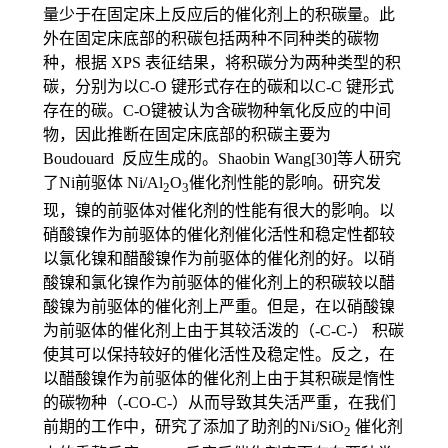
量少于在固定床上反应后的催化剂上的积碳量。此
外在固定床底部的积碳包括两种不同种类的碳物
种，根据 XPS 表征结果，将积碳分为两种类型的积
碳，分别为以C-O 键形式存在的碳和以C-C 键形式
存在的碳。C-O键被认为含碳物种氧化反应的中间
物，因此推断在固定床底部的积碳主要为
Boudouard 反应生成的。Shaobin Wang[30]等人研究
了Ni前驱体 Ni/Al
O
催化剂性能的影响。研究发
2
3
现，镍的前驱体对催化剂的性能有很大的影响。以
硝酸镍作为前驱体的催化剂催化活性和稳定性都较
以氯化镍和醋酸镍作为前驱体的催化剂的好。以硝
酸镍和氯化镍作为前驱体的催化剂上的积碳较以醋
酸镍为前驱体的催化剂上严重。但是，在以硝酸镍
为前驱体的催化剂上由于其较活泼的（-C-C-） 积碳
使其可以保持较好的催化活性及稳定性。反之，在
以醋酸镍作为前驱体的催化剂上由于其积碳是惰性
的碳物种（-CO-C-）从而导致其失活严重，在我们
前期的工作中，研究了添加了助剂的Ni/SiO
催化剂
2