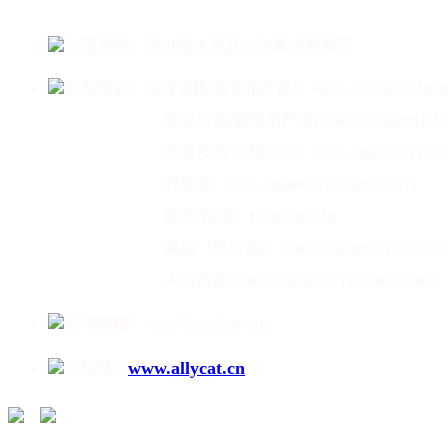
公司地址：四川省大英县工业集中发展区
联系电话：
国内销售(催化剂产品)：0825-7880085 (1898
国际贸易(催化剂产品)：
0825-7880081(1
制氢技术/工程EPC：0825-7880282 (193825
代加工:
0825-7880097(19940953547）
服务/技术：13982585918
采购（供应商）：0825-7880092(15244942
人力资源：0825-7880132 (199
公司邮箱：scst@shutaicn.com
www.allycat.cn
旧网站：
/