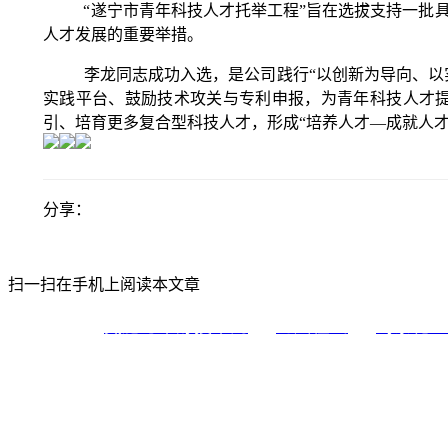
“遂宁市青年科技人才托举工程”旨在选拔支持一批具
人才发展的重要举措。
李龙同志成功入选，是公司践行“以创新为导向、以实干
实践平台、鼓励技术攻关与专利申报，为青年科技人才
引、培育更多复合型科技人才，形成“培养人才—成就人
分享：
扫一扫在手机上阅读本文章
氮肥与甲醇技术网
海川在线
蜀泰化工
友情链接：