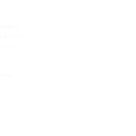
2501853)
9940950358)
04270)
838）
40951309)