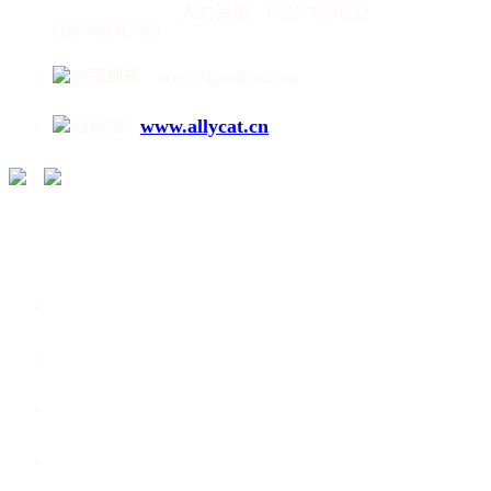
人力资源：0825-7880132
(19940951309)
公司邮箱：scst@shutaicn.com
www.allycat.cn
旧网站：
/
走进蜀泰 /
产品介绍 /
新闻动态 /
荣誉资质 /