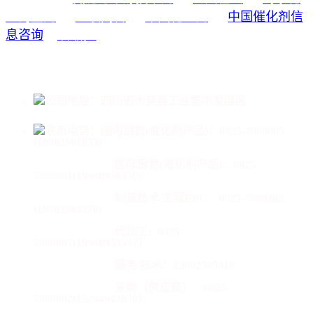
工淘宝网
亚联高科
中国化工网
中国催化剂信
息咨询
中国成达
公司地址：四川省大英县工业集中发展区
联系电话：
国内销售(催化剂产品)：0825-7880085
(18982501853)
国际贸易(催化剂产品)：
0825-
7880081(19940950358)
制氢技术/工程EPC：0825-7880282
(19382504270)
代加工:
0825-
7880097(19940953547）
服务/技术：13982585918
采购（供应商）：0825-
7880092(15244942838）