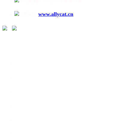
公司邮箱：scst@shutaicn.com
www.allycat.cn
旧网站：
/
走进蜀泰 /
产品介绍 /
新闻动态 /
荣誉资质 /
技术文献 /
厂区展示 /