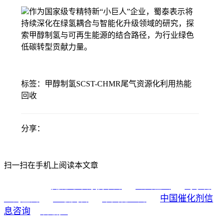
作为国家级专精特新“小巨人”企业，蜀泰表示将
持续深化在绿氢耦合与智能化升级领域的研究，探
索甲醇制氢与可再生能源的结合路径，为行业绿色
低碳转型贡献力量。
标签：
甲醇制氢
SCST-CHMR
尾气资源化利用
热能
回收
分享：
扫一扫在手机上阅读本文章
氮肥与甲醇技术网
海川在线
蜀泰化
友情链接：
工淘宝网
亚联高科
中国化工网
中国催化剂信
息咨询
中国成达