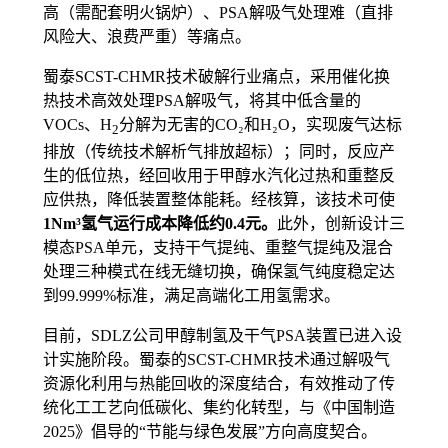
高（需配套明火锅炉）、PSA解吸气处理难（直排
风险大、浪费严重）等痛点。
蜀泰SCST-CHMR技术破解行业痛点，采用催化换
热技术高效处理PSA解吸气，将其中低含量的
VOCs、H
分解为无害的CO₂和H₂O，实现废气达标
2
排放（传统技术解析气排放超标）；同时，反应产
生的低位热，经回收用于甲醇水汽化过热和重整反
应供热，降低装置整体能耗。经核算，该技术可使
1Nm³氢气运行成本降低约
0.4
元。
此外，创新设计三
模态PSA单元，支持干气提纯、重整气提纯及混合
处理三种模式在线无缝切换，确保氢气纯度稳定达
到99.999%标准，满足高端化工用氢需求。
目前，SDLZ公司甲醇制氢及干气PSA装置已进入设
计实施阶段。蜀泰的SCST-CHMR技术通过解吸气
资源化利用与热能回收的深度结合，有效推动了传
统化工工艺向低碳化、集约化转型，与《中国制造
2025》倡导的“节能与绿色发展”方向高度契合。