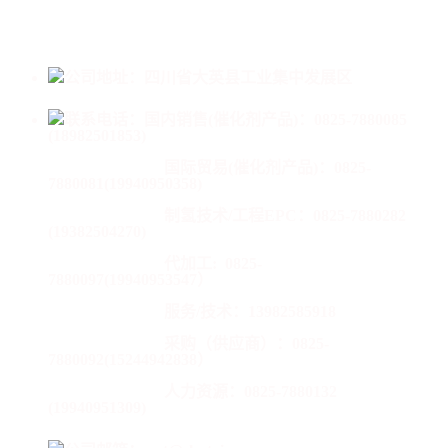
公司地址：四川省大英县工业集中发展区
联系电话：
国内销售(催化剂产品)：0825-7880085
(18982501853)
国际贸易(催化剂产品)：
0825-
7880081(19940950358)
制氢技术/工程EPC：0825-7880282
(19382504270)
代加工:
0825-
7880097(19940953547）
服务/技术：13982585918
采购（供应商）：0825-
7880092(15244942838）
人力资源：0825-7880132
(19940951309)