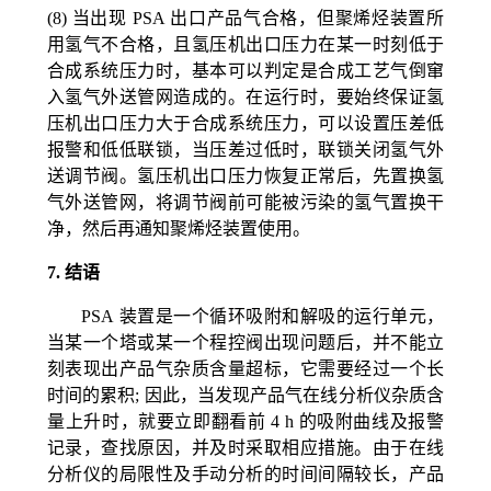
(8)
当出现
PSA
出口产品气合格，但聚烯烃装置所
用氢气不合格，且氢压机出口压力在某一时刻低于
合成系统压力时，基本可以判定是合成工艺气倒窜
入氢气外送管网造成的。在运行时，要始终保证氢
压机出口压力大于合成系统压力，可以设置压差低
报警和低低联锁，当压差过低时，联锁关闭氢气外
送调节阀。氢压机出口压力恢复正常后，先置换氢
气外送管网，将调节阀前可能被污染的氢气置换干
净，然后再通知聚烯烃装置使用。
7.
结语
PSA
装置是一个循环吸附和解吸的运行单元，
当某一个塔或某一个程控阀出现问题后，并不能立
刻表现出产品气杂质含量超标，它需要经过一个长
时间的累积; 因此，当发现产品气在线分析仪杂质含
量上升时，就要立即翻看前
4 h
的吸附曲线及报警
记录，查找原因，并及时采取相应措施。由于在线
分析仪的局限性及手动分析的时间间隔较长，产品