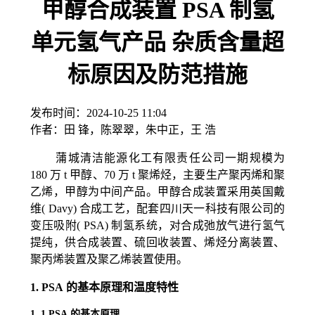
甲醇合成装置 PSA 制氢
单元氢气产品 杂质含量超
标原因及防范措施
发布时间：
2024-10-25 11:04
作者：
田 锋，陈翠翠，朱中正，王 浩
蒲城清洁能源化工有限责任公司一期规模为
180
万
t
甲醇、
70
万
t
聚烯烃，主要生产聚丙烯和聚
乙烯，甲醇为中间产品。甲醇合成装置采用英国戴
维(
Davy
) 合成工艺，配套四川天一科技有限公司的
变压吸附(
PSA
) 制氢系统，对合成弛放气进行氢气
提纯，供合成装置、硫回收装置、烯烃分离装置、
聚丙烯装置及聚乙烯装置使用。
1. PSA
的基本原理和温度特性
1. 1 PSA
的基本原理