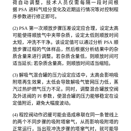
荷自动调整，技术人员仅需每隔一段时间根
据
PSA
进料气组分变化及近期运行情况等对控制程
序参数进行修正即可。
(2) PSA
第一次顺放步骤压差设定应合理，设定太高
可能使得顺放气中夹带杂质，设定太低则顺放时间
太短，冲洗不干净。该设定值可以通过分析
PSA
顺
放步骤过程的气体样品，然后根据分析结果中的杂
质含量来进行调整。若杂质含量低，则顺放时间可
适当延长; 若杂质含量高，则顺放时间适当缩短。
(3)
解吸气混合罐的压力设定应适中，太高会影响吸
附塔再生效果，太低会导致解吸气管网压力低，蒸
汽过热炉燃气压力不足。同时，调整混合罐放空阀
及外送阀的
PI
参数，使混合罐的压力能够稳定在设
定值附近，避免大幅度波动。
(4)
程控阀动作迟缓可能会造成串联在同一条管线上
的两个不同步骤的吸附塔窜气，从而影响吸附塔的
正常运行，当出现冲洗步骤的塔窜气时，就可能导