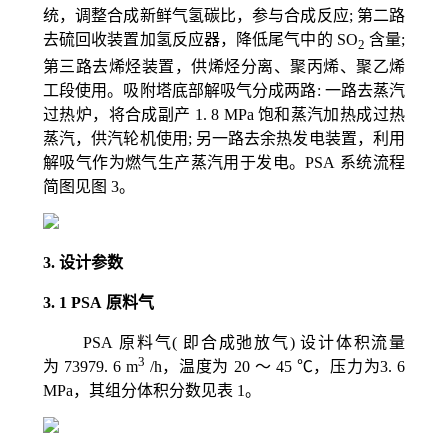
统，调整合成新鲜气氢碳比，参与合成反应; 第二路
去硫回收装置加氢反应器，降低尾气中的
SO
含量;
2
第三路去烯烃装置，供烯烃分离、聚丙烯、聚乙烯
工段使用。吸附塔底部解吸气分成两路: 一路去蒸汽
过热炉，将合成副产
1. 8 MPa
饱和蒸汽加热成过热
蒸汽，供汽轮机使用; 另一路去余热发电装置，利用
解吸气作为燃气生产蒸汽用于发电。
PSA
系统流程
简图见图
3
。
3.
设计参数
3. 1 PSA
原料气
PSA
原料气( 即合成弛放气) 设计体积流量
3
为
73979. 6 m
/h，
温度为
20 ～ 45 ℃
，压力为
3. 6
MPa
，其组分体积分数见表
1。