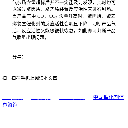
气杂质含量超标后并不一定能及时发现，此时也可
以通过聚丙烯、聚乙烯装置反应活性来进行判断。
当产品气中
CO、CO
含量升高时，聚丙烯、聚乙
2
烯装置催化剂的反应活性会明显下降，切断产品气
后，反应活性又能够很快恢复，如此亦可判断产品
气质量出现问题。
分享：
扫一扫在手机上阅读本文章
氮肥与甲醇技术网
海川在线
蜀泰化
友情链接：
工淘宝网
亚联高科
中国化工网
中国催化剂信
息咨询
中国成达