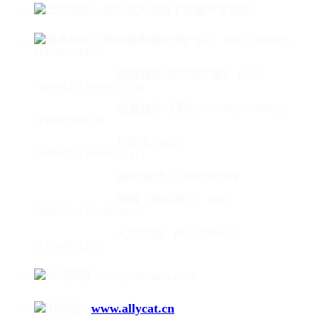
公司地址：四川省大英县工业集中发展区
联系电话：
国内销售(催化剂产品)：0825-7880085
(18982501853)
国际贸易(催化剂产品)：
0825-
7880081(19940950358)
制氢技术/工程EPC：0825-7880282
(19382504270)
代加工:
0825-
7880097(19940953547）
服务/技术：13982585918
采购（供应商）：0825-
7880092(15244942838）
人力资源：0825-7880132
(19940951309)
公司邮箱：scst@shutaicn.com
www.allycat.cn
旧网站：