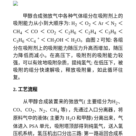
甲醇合成弛放气中各种气体组分在吸附剂上的
吸附能力从小到大顺序为:
H
＜ O
＜ Ar ＜ N
＜
2
2
2
CH
＜ CO ＜ CO
＜ C
H
＜ C
H
＜ C
H
＜
4
2
2
6
2
4
3
8
+
C
H
＜C
＜ CH
OH ＜ H
O。
由图
2
可知: 各组
3
6
4
3
2
分在吸附剂上的吸附能力随压力升高而增加，随压
力降低而减小。在高压下，吸附剂的吸附能力较
强，可以有效地吸附杂质，提纯氢气; 在低压下，被
吸附的组分快速解吸，释放吸附量，如此循环往
复。
2.
工艺流程
从甲醇合成装置来的弛放气( 主要组分为
H
、
2
CO、CO
、N
、CH
等) ，先通过入口分离器，将
2
2
4
原料气中的液体( 主要为
H
O
和甲醇) 分离出来，气
2
体进入
PSA
单元，吸附塔顶部得到纯氢气，送入氢
压机系统，氢压机出口分出三路: 第一路返回合成系