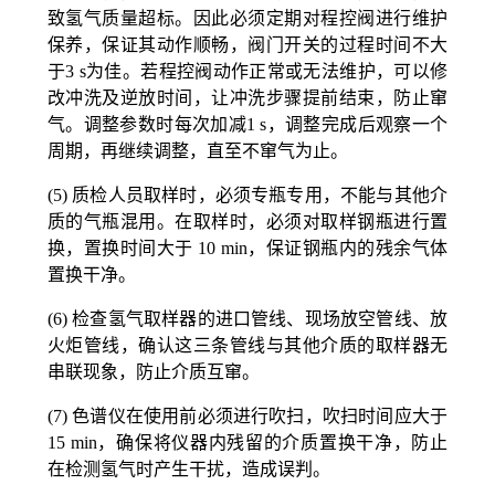
致氢气质量超标。因此必须定期对程控阀进行维护
保养，保证其动作顺畅，阀门开关的过程时间不大
于
3 s
为佳。若程控阀动作正常或无法维护，可以修
改冲洗及逆放时间，让冲洗步骤提前结束，防止窜
气。调整参数时每次加减
1 s
，调整完成后观察一个
周期，再继续调整，直至不窜气为止。
(5)
质检人员取样时，必须专瓶专用，不能与其他介
质的气瓶混用。在取样时，必须对取样钢瓶进行置
换，置换时间大于
10 min
，保证钢瓶内的残余气体
置换干净。
(6)
检查氢气取样器的进口管线、现场放空管线、放
火炬管线，确认这三条管线与其他介质的取样器无
串联现象，防止介质互窜。
(7)
色谱仪在使用前必须进行吹扫，吹扫时间应大于
15 min
，确保将仪器内残留的介质置换干净，防止
在检测氢气时产生干扰，造成误判。