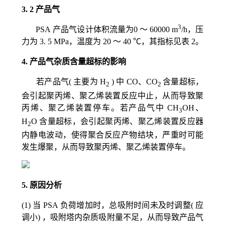
3. 2
产品气
3
PSA
产品气设计体积流量为
0 ～ 60000 m
/h
，压
力为
3. 5 MPa
，温度为
20 ～ 40 ℃
，其指标见表
2
。
4. 产品气杂质含量超标的影响
若产品气( 主要为
H
) 中
CO、CO
含量超标，
2
2
会引起聚丙烯、聚乙烯装置反应中止，从而导致聚
丙烯、聚乙烯装置停车。若产品气中
CH
OH、
3
H
O
含量超标，会引起聚丙烯、聚乙烯装置反应器
2
内静电波动，使得聚合反应产物结块，严重时可能
发生爆聚，从而导致聚丙烯、聚乙烯装置停车。
5.
原因分析
(1)
当
PSA
负荷增加时，总吸附时间未及时调整( 应
调小) ，吸附塔内杂质吸附量不足，从而导致产品气